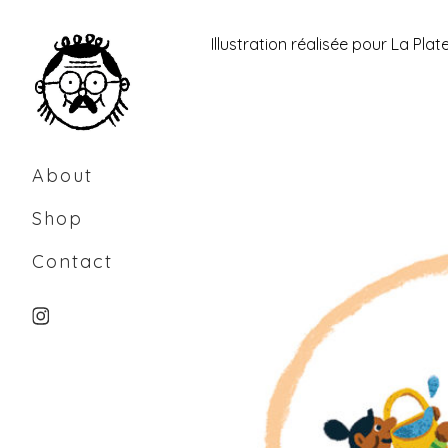
Skip
to
Illustration réalisée pour
La Plat
Content
About
Shop
Contact